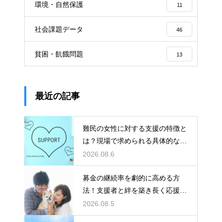
環境・自然保護
11
社会課題データ
46
貧困・飢餓問題
13
最近の記事
難民の女性に対する支援の特徴と
は？現場で求められる具体的な行
動
2026.08.6
募金の継続率を劇的に高める方
法！支援者と絆を築き長く応援さ
れるコツ
2026.08.5