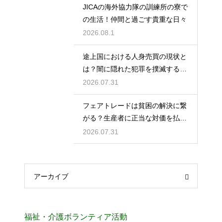
JICAの海外協力隊の訓練所の寮で
の生活！仲間と過ごす貴重な日々
2026.08.1
途上国における人身売買の現状と
は？闇に隠れた犯罪を撲滅する第
一歩
2026.07.31
フェアトレードは貧困の解決に繋
がる？生産者に正当な対価を払い
搾取を防ぐ
2026.07.31
アーカイブ
福祉・介護ボランティア活動