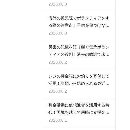
値
2026.08.3
海外の孤児院でボランティアをす
る際の注意点！子供を傷つけない
ための配慮
2026.08.3
災害の記憶を語り継ぐ伝承ボラン
ティアの役割！過去の教訓で未来
の命を守る
2026.08.2
レジの募金箱にお釣りを寄付して
活用！少額から始められる身近な
社会貢献
2026.08.2
募金活動に仮想通貨を活用する時
代！国境を越えて瞬時に支援金が
届く方法
2026.08.1