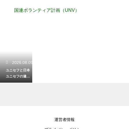
国連ボランティア計画（UNV）
2026.08.09
ユニセフと日本
ユニセフの違い
をわかりやす
く！それぞれの
役割と関係性
2026.08.09
運営者情報
国際協力による