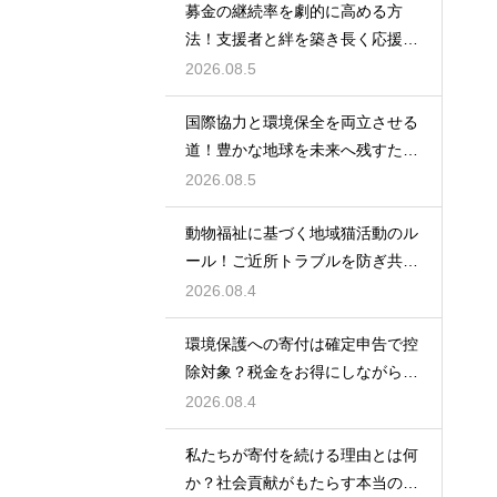
募金の継続率を劇的に高める方
法！支援者と絆を築き長く応援さ
れるコツ
2026.08.5
国際協力と環境保全を両立させる
道！豊かな地球を未来へ残すため
の策
2026.08.5
動物福祉に基づく地域猫活動のル
ール！ご近所トラブルを防ぎ共生
するコツ
2026.08.4
環境保護への寄付は確定申告で控
除対象？税金をお得にしながら自
然を守る術
2026.08.4
私たちが寄付を続ける理由とは何
か？社会貢献がもたらす本当の価