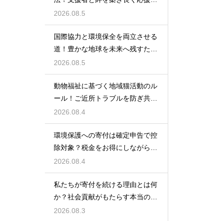
れるコツ
2026.08.5
国際協力と環境保全を両立させる
道！豊かな地球を未来へ残すため
の策
2026.08.5
動物福祉に基づく地域猫活動のル
ール！ご近所トラブルを防ぎ共生
するコツ
2026.08.4
環境保護への寄付は確定申告で控
除対象？税金をお得にしながら自
然を守る術
2026.08.4
私たちが寄付を続ける理由とは何
か？社会貢献がもたらす本当の価
値
2026.08.3