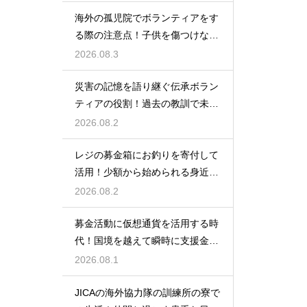
海外の孤児院でボランティアをす
る際の注意点！子供を傷つけない
ための配慮
2026.08.3
災害の記憶を語り継ぐ伝承ボラン
ティアの役割！過去の教訓で未来
の命を守る
2026.08.2
レジの募金箱にお釣りを寄付して
活用！少額から始められる身近な
社会貢献
2026.08.2
募金活動に仮想通貨を活用する時
代！国境を越えて瞬時に支援金が
届く方法
2026.08.1
JICAの海外協力隊の訓練所の寮で