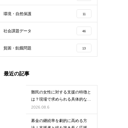
環境・自然保護
11
社会課題データ
46
貧困・飢餓問題
13
最近の記事
難民の女性に対する支援の特徴と
は？現場で求められる具体的な行
動
2026.08.6
募金の継続率を劇的に高める方
法！支援者と絆を築き長く応援さ