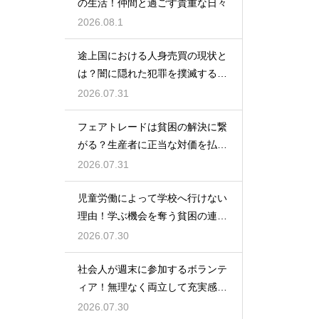
の生活！仲間と過ごす貴重な日々
2026.08.1
途上国における人身売買の現状と
は？闇に隠れた犯罪を撲滅する第
一歩
2026.07.31
フェアトレードは貧困の解決に繋
がる？生産者に正当な対価を払い
搾取を防ぐ
2026.07.31
児童労働によって学校へ行けない
理由！学ぶ機会を奪う貧困の連鎖
を断ち切る
2026.07.30
社会人が週末に参加するボランテ
ィア！無理なく両立して充実感を
得る法
2026.07.30