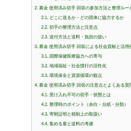
2.
募金 使用済み切手 回収の参加方法と整理ルー
2.1.
どこに送るか・どの団体に協力するか
2.2.
切手の整理方法と注意点
2.3.
送付方法と送料・負担の扱い
3.
募金 使用済み切手 回収による社会貢献と活用
3.1.
国際保健医療協力への寄与
3.2.
地域福祉・社会慣行の活性化
3.3.
環境保全と資源循環の観点
4.
募金 使用済み切手 回収の注意点とよくある質
4.1.
受け入れ不可の切手・状態とは
4.2.
整理時のポイント（余白・台紙・分類）
4.3.
寄附証明と税制上の取扱い
4.4.
集める量と送料の考慮