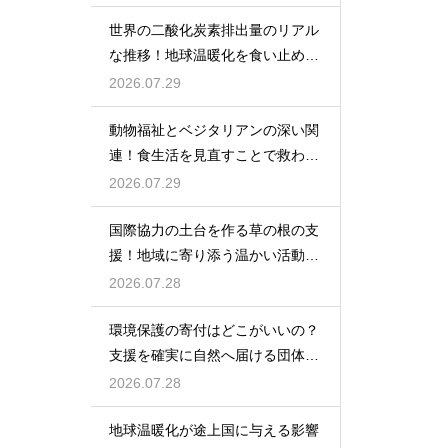
世界の二酸化炭素排出量のリアル
な推移！地球温暖化を食い止める
方策
2026.07.29
動物福祉とベジタリアンの深い関
連！食生活を見直すことで救われ
る命とは
2026.07.29
国際協力の土台を作る草の根の支
援！地域に寄り添う温かい活動の
輪
2026.07.28
環境保護の寄付はどこがいいの？
支援を確実に自然へ届ける団体の
選び方
2026.07.28
地球温暖化が途上国に与える影響