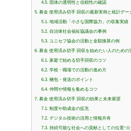
4.5.
団体の透明性と信頼性の確認
5.
募金 使用済み切手 回収の最新実例と統計デー
5.1.
地域活動「小さな国際協力」の収集実績
5.2.
自治体社会福祉協議会の事例
5.3.
ユニセフ協会の活動と金額換算の例
6.
募金 使用済み切手 回収を始めたい人のための
6.1.
家庭で始める切手回収のコツ
6.2.
学校・職場での活動の進め方
6.3.
梱包・発送のポイント
6.4.
仲間や情報を集めるコツ
7.
募金 使用済み切手 回収の効果と未来展望
7.1.
制度や助成金の拡充
7.2.
デジタル技術の活用と情報共有
7.3.
持続可能な社会への貢献としての位置づ