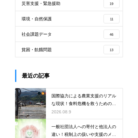
災害支援・緊急援助
19
環境・自然保護
11
社会課題データ
46
貧困・飢餓問題
13
最近の記事
国際協力による農業支援のリアル
な現状！食料危機を救うための最
前線
2026.08.9
一般社団法人への寄付と他法人の
違い！税制上の扱いや支援のメリ