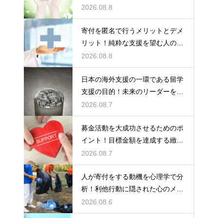
ット比較
2026.08.8
寄付を匿名で行うメリットとデメ
リット！純粋な支援を望む人のた
めの選択
2026.08.8
日本の海外支援の一環である留学
支援の目的！未来のリーダーを育
成する力
2026.08.7
募金活動を大成功させるためのポ
イント！目標金額を達成する緻密
な戦略
2026.08.7
人が寄付をする動機を心理学で分
析！利他行動に隠された心のメカ
ニズム
2026.08.6